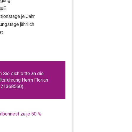
rgung
SuE
tionstage je Jahr
ngstage jährlich
et
Sie sich bitte an die
sführung Herrn Florian
/ 21368560).
albennest zu je 50 %