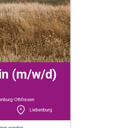
:in (m/w/d)
benburg-Othfresen
Liebenburg
ungen werden