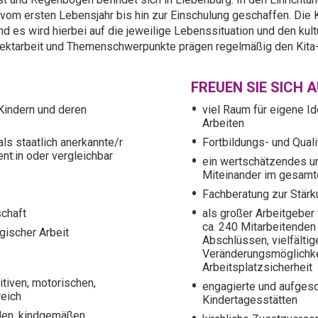
om ersten Lebensjahr bis hin zur Einschulung geschaffen. Die K
 es wird hierbei auf die jeweilige Lebenssituation und den kult
jektarbeit und Themenschwerpunkte prägen regelmäßig den Kita-
FREUEN SIE SICH 
 Kindern und deren
viel Raum für eigene I
Arbeiten
s staatlich anerkannte/r
Fortbildungs- und Qual
ent:in oder vergleichbar
ein wertschätzendes un
Miteinander im gesam
Fachberatung zur Stärk
schaft
als großer Arbeitgeber 
ca. 240 Mitarbeitenden
gischer Arbeit
Abschlüssen, vielfältig
Veränderungsmöglichke
Arbeitsplatzsicherheit
itiven, motorischen,
engagierte und aufges
reich
Kindertagesstätten
den, kindgemäßen