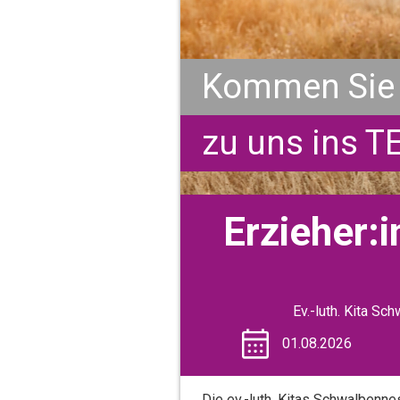
Kommen Sie
zu uns ins T
Erzieher:i
Ev.-luth. Kita S
01.08.2026
Die ev.-luth. Kitas Schwalbenne