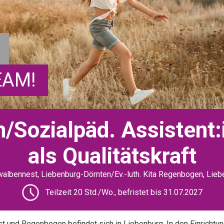
EAM!
n/Sozialpäd. Assistent
als Qualitätskraft
chwalbennest, Liebenburg-Dörnten/Ev.-luth. Kita Regenbogen, Lie
Teilzeit 20 Std./Wo., befristet bis 31.07.2027
st und Regenbogen befindet sich in Liebenburg. In den Einricht