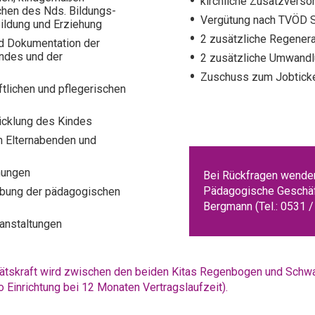
kirchliche Zusatzverso
chen des Nds. Bildungs-
Vergütung nach TVÖD 
Bildung und Erziehung
2 zusätzliche Regenera
d Dokumentation der
indes und der
2 zusätzliche Umwandlu
Zuschuss zum Jobtick
tlichen und pflegerischen
wicklung des Kindes
n Elternabenden und
hungen
Bei Rückfragen wenden 
Pädagogische Geschäft
eibung der pädagogischen
Bergmann (Tel.: 0531 
anstaltungen
itätskraft wird zwischen den beiden Kitas Regenbogen und Schw
ro Einrichtung bei 12 Monaten Vertragslaufzeit).